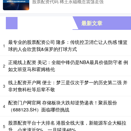
股票配资代码 稀土永磁概念震荡走强
最新文章
最专业的股票配资公司 隆多：传统控卫消亡让人伤感 懂篮
1
球的人会欣赏我&保罗的打球方式
正规线上配资 美记：全能中锋仍是NBA最具价值防守者 例
2
如文班亚马和霍姆格伦
线上配资开户网 便士：梦三是仅次于梦一的历史第二强 并
3
非对詹科杜等后辈不敬
配资门户网官网 存储板块大跌却逆势递表！聚辰股份
4
（688123.SH）面临哪些挑战
股票配资平台十大排名 港股全线大涨，新能源车企大幅拉
5
升，小米涨近9%，一月猛涨48%