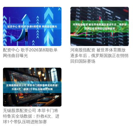
配资中心 歌手2026第8期歌单
河南股指配资 被世界体育圈放
网传曲目曝光
逐多年后，俄罗斯国旗正在悄悄
回归国际赛场
无锡股票配资公司 本菲卡门将
特鲁宾全场数据：扑救4次、进
球1个带队压哨进附加赛