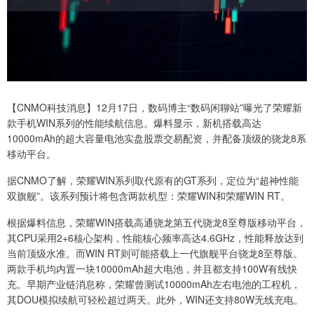
【CNMO科技消息】12月17日，数码博主“数码闲聊站”曝光了荣耀新
款手机WIN系列的性能续航信息。爆料显示，新机搭载高达
10000mAh的超大容量电池实盘股票交易配资，并配备顶级的骁龙8系
移动平台。
据CNMO了解，荣耀WIN系列取代原有的GT系列，定位为“超神性能
双旗舰”。该系列预计将包含两款机型：荣耀WIN和荣耀WIN RT。
根据爆料信息，荣耀WIN搭载高通骁龙第五代骁龙8至尊版移动平台，
其CPU采用2+6核心架构，性能核心频率高达4.6GHz，性能释放达到
当前顶级水准。而WIN RT则可能搭载上一代旗舰平台骁龙8至尊版。
两款手机均内置一块10000mAh超大电池，并且都支持100W有线快
充。早期产业链消息称，荣耀曾测试10000mAh左右电池的工程机，
其DOU模拟续航可轻松超过两天。此外，WIN还支持80W无线充电。