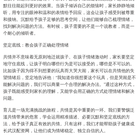
默往往能起到更好的效果。当孩子倾诉自己的烦恼时，家长静静地倾
听，用专注的眼神和温和的表情给予回应，这会让孩子感受到被尊重
和接纳。沉默给予孩子足够的思考空间，让他们能够自己梳理情绪，
找到解决问题的方法。有时候，孩子需要的不是一个说教者，而是一
个耐心的倾听者。
坚定底线：教会孩子正确处理情绪
共情并不意味着无原则地迁就孩子。在孩子情绪激动时，家长要坚定
地守住底线，让孩子明白哪些行为是可以接受的，哪些是不可以的。
比如孩子因为得不到想要的玩具而大哭大闹，家长可以在共情他的失
望情绪后，坚定地告诉他：“我知道你很想要这个玩具，但是哭闹是不
能解决问题的，我们可以商量一个合理的解决办法。”通过这种方式，
孩子既能感受到家长的理解，又能学会用正确的方式处理情绪和解决
问题。
育儿是一场充满挑战的旅程，共情是其中重要的一环。我们要警惕泛
滥共情带来的危害，学会运用精准描述、必要沉默和坚定底线的方
法，给予孩子真正有效的共情。只有这样，我们才能帮助孩子健康成
长武汉配资网，让他们成为情绪稳定、独立自信的人。