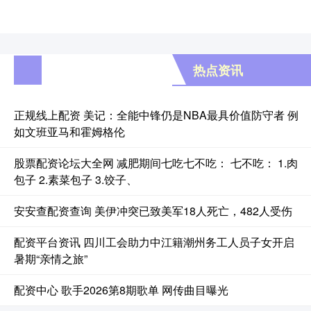
热点资讯
正规线上配资 美记：全能中锋仍是NBA最具价值防守者 例
如文班亚马和霍姆格伦
股票配资论坛大全网 减肥期间七吃七不吃： 七不吃： 1.肉
包子 2.素菜包子 3.饺子、
安安查配资查询 美伊冲突已致美军18人死亡，482人受伤
配资平台资讯 四川工会助力中江籍潮州务工人员子女开启
暑期“亲情之旅”
配资中心 歌手2026第8期歌单 网传曲目曝光