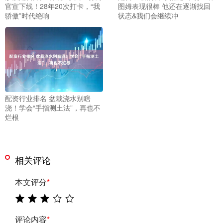
官宣下线！28年20次打卡，“我
图姆表现很棒 他还在逐渐找回
骄傲”时代绝响
状态&我们会继续冲
配资行业排名 盆栽浇水别瞎
浇！学会“手指测土法”，再也不
烂根
相关评论
本文评分
*
评论内容
*