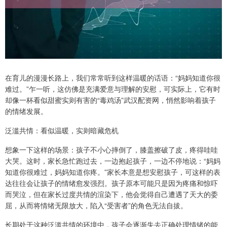
在育儿的漫漫长路上，我们常常听到这样温暖的话语：“妈妈知道你很
难过。”乍一听，这仿佛是充满爱意与理解的安慰，可实际上，它有时
却像一杯看似甜蜜实则有害的“毒鸡汤”武汉配资网，悄然影响着孩子
的情绪发展。
泛滥共情：看似温暖，实则暗藏危机
想象一下这样的场景：孩子不小心摔倒了，膝盖擦破了皮，疼得哇哇
大哭。这时，家长急忙跑过去，一边抱起孩子，一边不停地说：“妈妈
知道你很难过，妈妈知道你疼。”家长本意是想安慰孩子，可这样的表
达往往会让孩子的情绪愈发强烈。孩子原本可能只是因为疼痛和惊吓
而哭泣，但在家长过度共情的渲染下，他会觉得自己遭遇了天大的委
屈，从而将情绪无限放大，陷入“受害者”的角色无法自拔。
长期处于这种泛滥共情的环境中，孩子会逐渐失去正确处理情绪的能